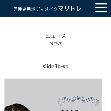
マリトレ
男性専用ボディメイク
ニュース
News
slide3b-sp